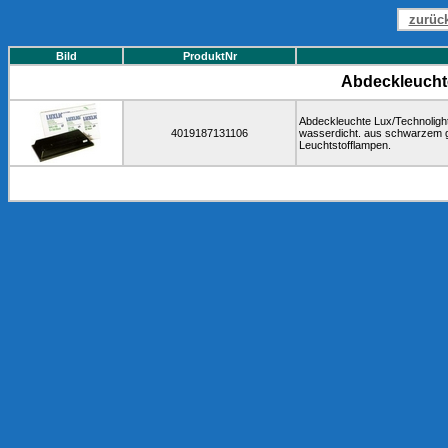
zurüc
Bild
ProduktNr
Abdeckleucht
Abdeckleuchte Lux/Technolight 
4019187131106
wasserdicht. aus schwarzem g
Leuchtstofflampen.