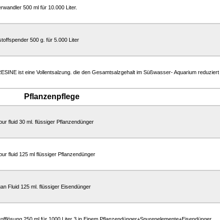
wandler 500 ml für 10.000 Liter.
toffspender 500 g. für 5.000 Liter
SINE ist eine Vollentsalzung. die den Gesamtsalzgehalt im Süßwasser- Aquarium reduziert
Pflanzenpflege
ur fluid 30 ml. flüssiger Pflanzendünger
ur fluid 125 ml flüssiger Pflanzendünger
an Fluid 125 ml. flüssiger Eisendünger
offlösung 250 ml für 1000 Liter 3 in Einem Pflanzendünger+Spurenelemente+Eisendünger