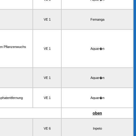
VE 1
Femanga
den Pflanzenwuchs
VE 1
Aquar�n
VE 1
Aquar�n
osphatentfernung
VE 1
Aquar�n
oben
VE 6
Inpeto