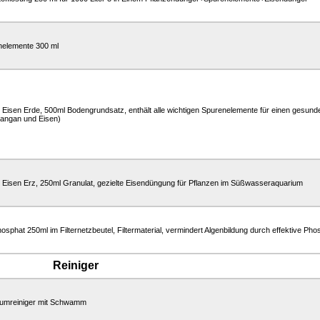
nelemente 300 ml
Eisen Erde, 500ml Bodengrundsatz, enthält alle wichtigen Spurenelemente für einen gesun
angan und Eisen)
Eisen Erz, 250ml Granulat, gezielte Eisendüngung für Pflanzen im Süßwasseraquarium
hosphat 250ml im Filternetzbeutel, Filtermaterial, vermindert Algenbildung durch effektive Ph
Reiniger
iumreiniger mit Schwamm