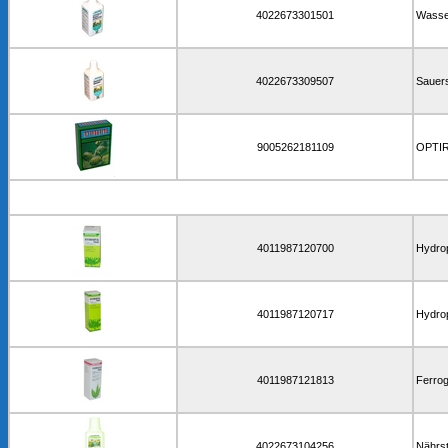
4022673301501
Wasser
4022673309507
Sauers
9005262181109
OPTIRE
4011987120700
Hydrop
4011987120717
Hydrop
4011987121813
Ferrog
4022673104256
Nährst