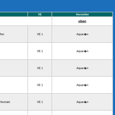
VE
Hersteller
oben
ffen
VE 1
Aquar�n
VE 1
Aquar�n
VE 1
Aquar�n
VE 1
Aquar�n
rfextrakt
VE 1
Aquar�n