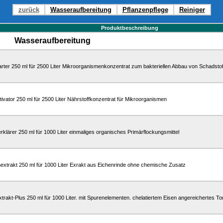
zurück
Wasseraufbereitung
Pflanzenpflege
Reiniger
Produktbeschreibung
Wasseraufbereitung
arter 250 ml für 2500 Liter Mikroorganismenkonzentrat zum bakteriellen Abbau von Schadsto
tivator 250 ml für 2500 Liter Nährstoffkonzentrat für Mikroorganismen
klärer 250 ml für 1000 Liter einmaliges organisches Primärflockungsmittel
extrakt 250 ml für 1000 Liter Exrakt aus Eichenrinde ohne chemische Zusatz
xtrakt-Plus 250 ml für 1000 Liter. mit Spurenelementen. chelatiertem Eisen angereichertes To