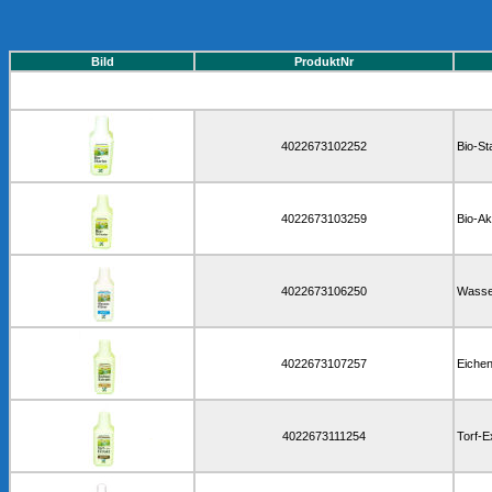
Bild
ProduktNr
4022673102252
Bio-St
4022673103259
Bio-Ak
4022673106250
Wasser
4022673107257
Eichen
4022673111254
Torf-E