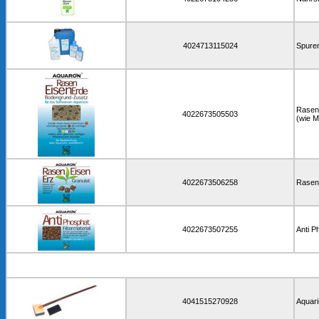
4024713115024
Spure
Rasen 
4022673505503
(wie M
4022673506258
Rasen 
4022673507255
Anti P
4041515270928
Aquar