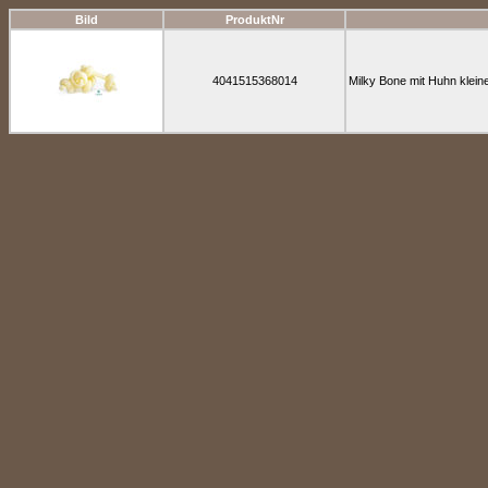
Bild
ProduktNr
4041515368014
Milky Bone mit Huhn klein