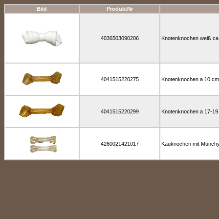
Bild
ProduktNr
4036503090206
Knotenknochen weiß ca.
4041515220275
Knotenknochen a 10 cm 
4041515220299
Knotenknochen a 17-19 
4260021421017
Kauknochen mit Munchyf